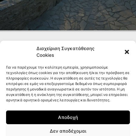
Διαχείριση Συγκατάθεσης
Cookies
Για να παρέχουμε την καλύτερη εμπειρία, χρησιμοποιούμε
ΕΠΙΚΟΙΝΩΝΊΑ
ΔΙΕΎΘΥΝΣΗ
τεχνολογίες όπως cookies για την αποθήκευση ή/και την πρόσβαση σε
πληροφορίες συσκευών. Η συγκατάθεση σε αυτές τις τεχνολογίες θα
+30 2810 233 798
Οδός 1866 αρ. 82
επιτρέψει σε εμάς να επεξεργαστούμε δεδομένα όπως συμπεριφορά
+30 6974 767 654
4ος όροφος
περιήγησης ή μοναδικά αναγνωριστικά σε αυτόν τον ιστότοπο. Η μη
info@2kk.gr
ΤΚ: 71201
συγκατάθεση ή η ανάκληση της συγκατάθεσης, μπορεί να επηρεάσει
αρνητικά αρνητικά ορισμένες λειτουργίες και δυνατότητες.
Ηράκλειο Κρήτης
ΩΡΆΡΙΟ
Αποδοχή
Δευτέρα - Παρασκευή
09:30 - 14:00
Δεν αποδέχομαι